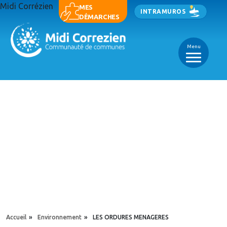
Aller au contenu principal
Midi Corrézien
Panneau de gestion des cookies
MES
INTRAMUROS
DÉMARCHES
Menu
_
_
_
YOU ARE HERE
Accueil
»
Environnement
»
LES ORDURES MENAGERES