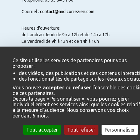
Téléphone: 05 55 84 31 00
Courriel :
contact@midicorrezien.com
Heures d'ouverture:
du Lundi au Jeudi de 9h à 12h et de 14h à 17h
Le Vendredi de 9h à 12h et de 14h à 16h
Ce site utilise les services de partenaires pour vous
proposer :
NOUS CONTACTER
des vidéos, des publications et des contenus interacti
des fonctionnalités de partage sur les réseaux sociau
Vous pouvez
accepter
ou
refuser
l’ensemble des cooki
de ces partenaires.
Depuis la page « Personnaliser », vous pourrez gérer
Mentions légales
individuellement ces services ainsi que les cookies relati
à la mesure d’audience. Nous conservons vos choix
ESPACE ÉLUS / AGENTS
pendant 6 mois.
ESPACE TÉLÉCHARGEMENT
Tout accepter
Tout refuser
Personnaliser