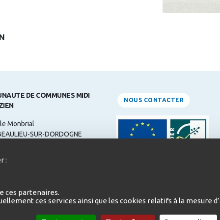
ON
NAUTE DE COMMUNES MIDI
NOUS CONTACTER
ZIEN
le Monbrial
BEAULIEU-SUR-DORDOGNE
ne: 05 55 84 31 00
r :
 :
contact@midicorrezien.com
d'ouverture:
e ces partenaires.
i au Jeudi de 9h à 12h et de 14h à
duellement ces services ainsi que les cookies relatifs à la mesure
redi de 9h à 12h et de 14h à 16h