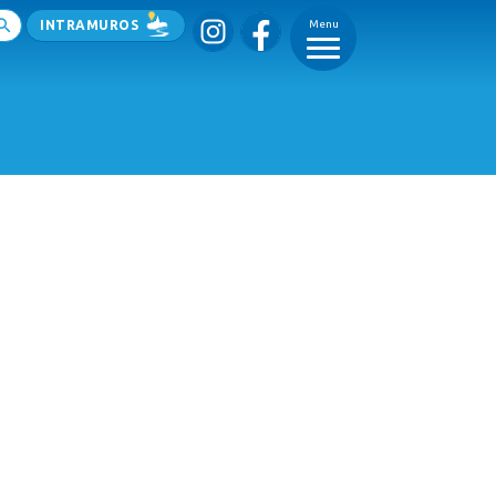
INTRAMUROS
Menu
_
_
_