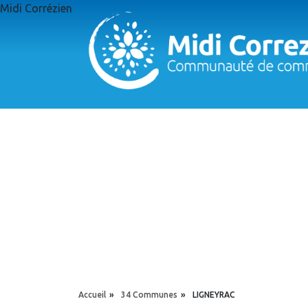
Aller au contenu principal
Midi Corrézien
Panneau de gestion des cookies
YOU ARE HERE
Accueil
»
34 Communes
»
LIGNEYRAC