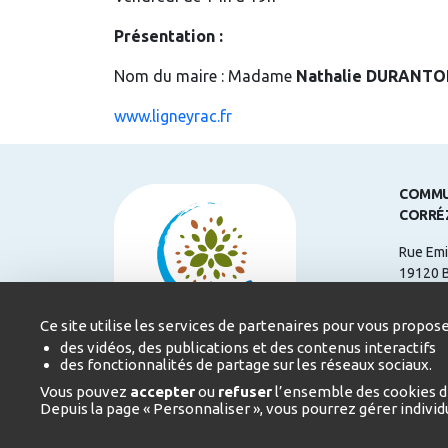
Présentation :
Nom du maire : Madame
Nathalie DURANT
www.ligneyrac.fr
COMMU
CORRÉ
Rue Emi
19120 
Télépho
Ce site utilise les services de partenaires pour vous propose
Courriel
des vidéos, des publications et des contenus interactifs
des fonctionnalités de partage sur les réseaux sociaux.
Heures 
Vous pouvez
accepter
ou
refuser
l’ensemble des cookies d
du Lund
Depuis la page « Personnaliser », vous pourrez gérer indivi
17h
Le Vend