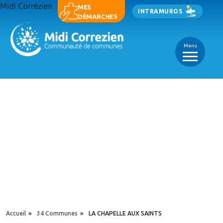
Aller au contenu principal
Midi Corrézien
Panneau de gestion des cookies
MES
INTRAMUROS
DÉMARCHES
Menu
_
_
_
YOU ARE HERE
Accueil
»
34 Communes
»
LA CHAPELLE AUX SAINTS