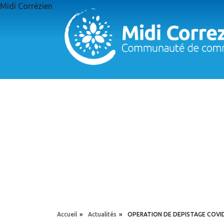
Aller au contenu principal
Midi Corrézien
Panneau de gestion des cookies
YOU ARE HERE
Accueil
»
Actualités
»
OPERATION DE DEPISTAGE COVI