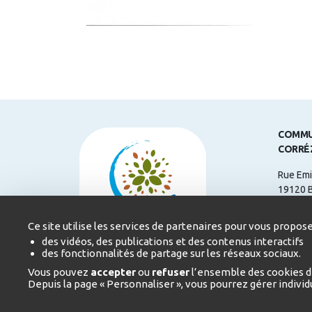
COMMU
CORRÉ
Rue Emi
19120 
Télépho
Ce site utilise les services de partenaires pour vous propose
Courriel
des vidéos, des publications et des contenus interactifs
des fonctionnalités de partage sur les réseaux sociaux.
Heures 
Vous pouvez
accepter
ou
refuser
l’ensemble des cookies d
du Lund
Depuis la page « Personnaliser », vous pourrez gérer indivi
17h
Le Vend