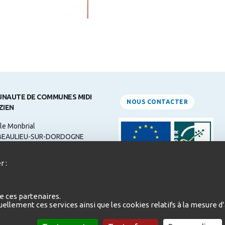
NAUTE DE COMMUNES MIDI
NOUS CONTACTER
ZIEN
le Monbrial
BEAULIEU-SUR-DORDOGNE
ne: 05 55 84 31 00
r :
 :
contact@midicorrezien.com
d'ouverture:
e ces partenaires.
i au Jeudi de 9h à 12h et de 14h à
duellement ces services ainsi que les cookies relatifs à la mesure
redi de 9h à 12h et de 14h à 16h