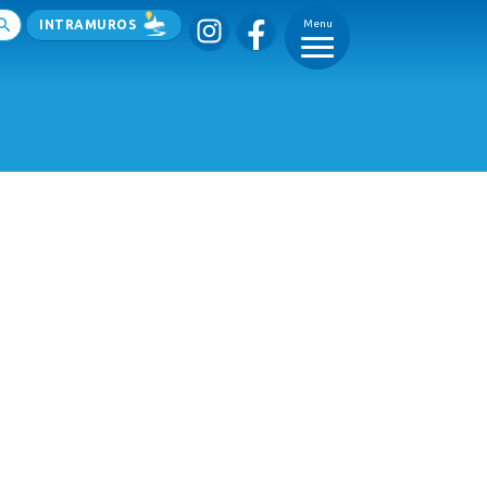
INTRAMUROS
Menu
_
_
_