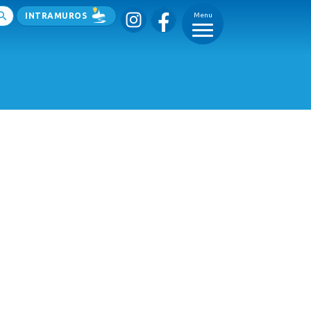
INTRAMUROS
Menu
_
_
_