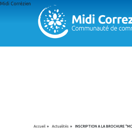
Aller au contenu principal
Midi Corrézien
Panneau de gestion des cookies
YOU ARE HERE
Accueil
»
Actualités
»
INSCRIPTION A LA BROCHURE "MO