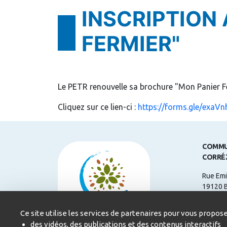
INSCRIPTION
FERMIER"
Le PETR renouvelle sa brochure "Mon Panier Fe
Cliquez sur ce lien-ci :
https://forms.gle/exa
COMMU
CORRÉ
Rue Emi
19120 
Télépho
Ce site utilise les services de partenaires pour vous propose
Courriel
des vidéos, des publications et des contenus interactifs