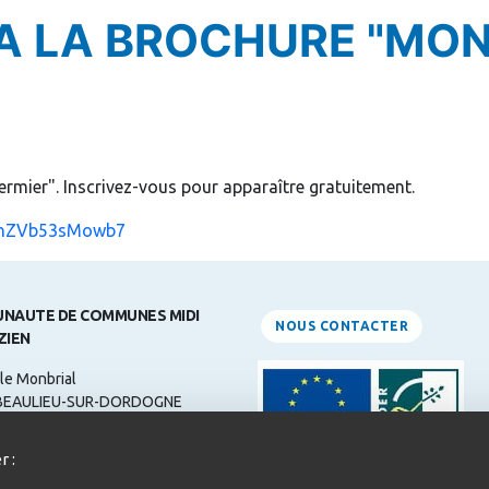
 A LA BROCHURE "MON
rmier". Inscrivez-vous pour apparaître gratuitement.
VnhZVb53sMowb7
NAUTE DE COMMUNES MIDI
NOUS CONTACTER
ZIEN
le Monbrial
BEAULIEU-SUR-DORDOGNE
ne: 05 55 84 31 00
r :
 :
contact@midicorrezien.com