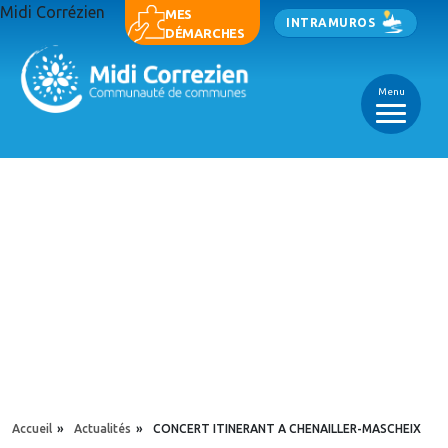
Aller au contenu principal
Midi Corrézien
Panneau de gestion des cookies
MES
INTRAMUROS
DÉMARCHES
Menu
_
_
_
YOU ARE HERE
Accueil
»
Actualités
»
CONCERT ITINERANT A CHENAILLER-MASCHEIX