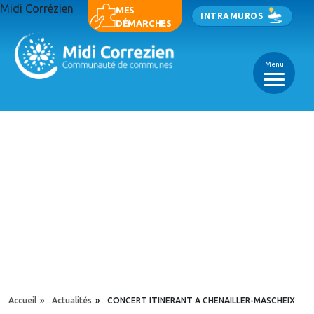
Aller au contenu principal
Midi Corrézien
Panneau de gestion des cookies
MES
INTRAMUROS
DÉMARCHES
Menu
_
_
_
YOU ARE HERE
Accueil
»
Actualités
»
CONCERT ITINERANT A CHENAILLER-MASCHEIX