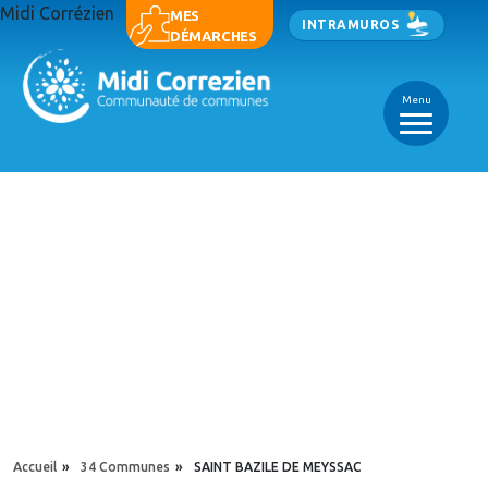
Aller au contenu principal
Midi Corrézien
Panneau de gestion des cookies
MES
INTRAMUROS
DÉMARCHES
Menu
_
_
_
YOU ARE HERE
Accueil
»
34 Communes
»
SAINT BAZILE DE MEYSSAC