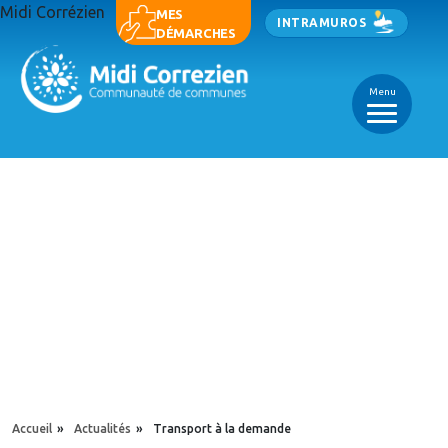
Aller au contenu principal
Midi Corrézien
Panneau de gestion des cookies
MES
INTRAMUROS
DÉMARCHES
Menu
_
_
_
YOU ARE HERE
Accueil
»
Actualités
»
Transport à la demande